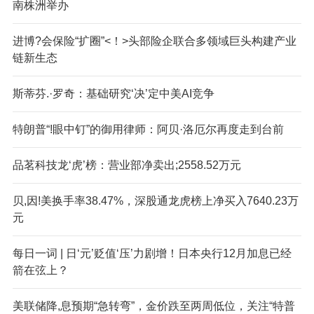
南株洲举办
进博?会保险“扩圈”<！>头部险企联合多领域巨头构建产业
链新生态
斯蒂芬.·罗奇：基础研究‘决’定中美AI竞争
特朗普“!眼中钉”的御用律师：阿贝·洛厄尔再度走到台前
品茗科技龙‘虎’榜：营业部净卖出;2558.52万元
贝,因!美换手率38.47%，深股通龙虎榜上净买入7640.23万
元
每日一词 | 日‘元’贬值‘压’力剧增！日本央行12月加息已经
箭在弦上？
美联储降,息预期“急转弯”，金价跌至两周低位，关注“特普