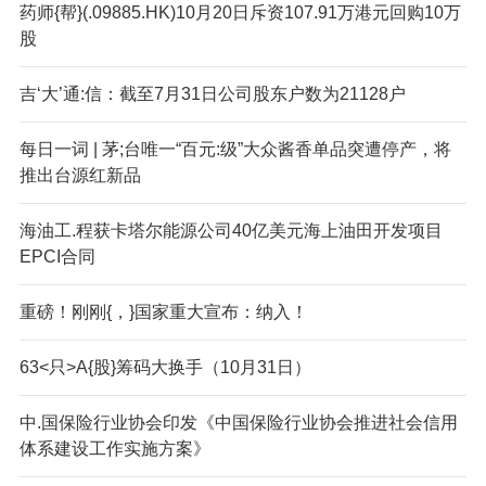
药师{帮}(.09885.HK)10月20日斥资107.91万港元回购10万
股
吉‘大’通:信：截至7月31日公司股东户数为21128户
每日一词 | 茅;台唯一“百元:级”大众酱香单品突遭停产，将
推出台源红新品
海油工.程获卡塔尔能源公司40亿美元海上油田开发项目
EPCI合同
重磅！刚刚{，}国家重大宣布：纳入！
63<只>A{股}筹码大换手（10月31日）
中.国保险行业协会印发《中国保险行业协会推进社会信用
体系建设工作实施方案》