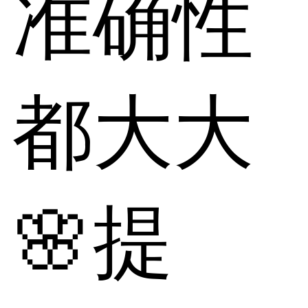
准确性
都大大
🌸提