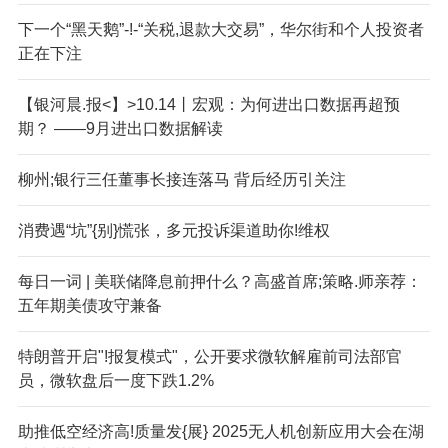
下一个“黑天鹅”-!-“关税,退款大交易”，华尔街和个人投资者
正在下注
【银河晨.报<】>10.14丨宏观：为何进出口数据再超预
期？ ——9月进出口数据解读
柳州;银行三任董事长接连落马 背后经历引关注
消费遇“坑”{别}慌张，多元投诉渠道助你!维权
每日一词 | 美联储降息前押什么？高盛首席;策略.师亲荐：
五年期美债攻守兼备
特朗普开启"!报复模式"，公开要求微软解雇前司法部官
员，微软盘后一度下跌1.2%
助推低空经济高!质量发{展} 2025无人机创新应用大会在湖