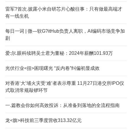
雷军?首次.披露小米自研芯片心酸往事：只有做最高端才
有一线生机
每日一词 | 微—软G?itHub负责人离职，AI编码市场竞争加
剧
爱:尔.眼科续聘吴士君为董秘：2024年薪酬101.93万
光伏行业<扭>困现曙光 “反内卷”纠偏初显成效
对香港‘大’埔火灾受‘难’者表示尊重 11月27日港交所IPO仪
式取消常规敲锣环节
一.篇教会你如何高效投诉：从准备到落地的全流程指南
龙<旗>科技前三季度营收313.32亿元