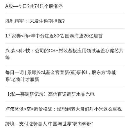
A股—今日?共74只个股涨停
胜利精密：:未发生逾期担保?
17!家券<商>年中分红近80亿 国泰海通26亿居首
兴.森<科>技：公司的CSP封装基板应用领域涵盖存储芯片
等
每日一词 | 景顺长城基金官宣新{董}事长!，股东方“华能
系”老将叶才履新
【;私—募调研记录】高信百诺调研水晶光电
卢伟冰谈<空>调价格战：没想到老大哥们对小米这么重视
跨境—支付涨势喜人 中国与世界“双向奔赴”