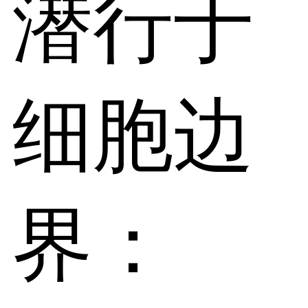
潜行于
细胞边
界：