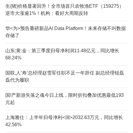
生{猪}价格显著回升！全市场首只农牧渔ETF（159275）
逆市大涨逾1%！机构：看好大周期反转
华<为>预告重磅新品AI Data Platform！未来存储不叫数据
存储了
山东;黄:金：第三季度归母净利润11.48亿元，同比增长
68.24%
国联,人‘寿’总经理赵雪军任职不足一年辞任 副总经理钮磊
磊代为履职
国!产新游失落之魂今日上线，限时折扣叠加优惠最低193
元起
上海雅仕：上半年归母净利<润>2032.63万元，同比增长
42.56%