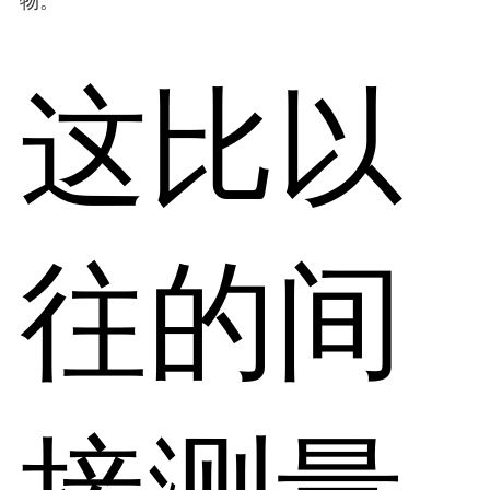
物。
这比以
往的间