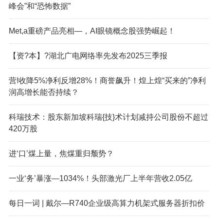
峰会”和“恐怖数据”
Met,a重磅产品亮相—，AI眼镜概念股强势崛起！
【资?本】?湖北广电网络率先发布2025三季报
营!收降5%净利反增28%！商誉飙升！煌上煌“买来的”净利
润高增长能否持续？
科瑞技术：股东新加坡科瑞{技}术计划减持公司股份不超过
420万股
进‘口’煤上量，焦煤重归颓势？
一业‘务’暴涨—1034%！头部激光厂上半年营收2.05亿
每日一词 | 戴尔—R740企业级高算力机架式服务器折扣价